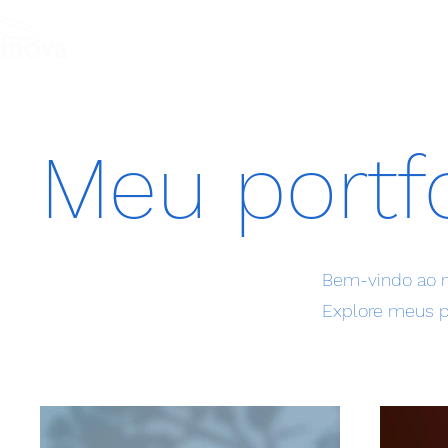
SEGM
Meu portfó
Bem-vindo ao m
Explore meus pr