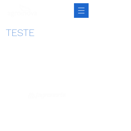
TESTE
© 2026 AgroInova | Desenvolvido por